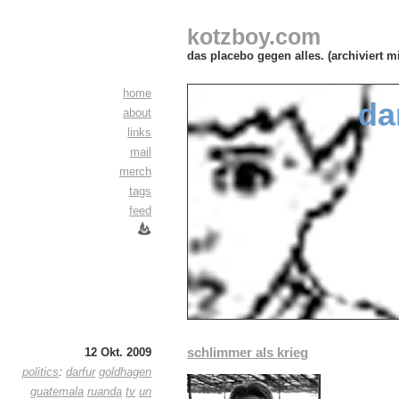
kotzboy.com
das placebo gegen alles. (archiviert m
home
da
about
links
mail
merch
tags
feed
schlimmer als krieg
12 Okt. 2009
politics
:
darfur
goldhagen
guatemala
ruanda
tv
un