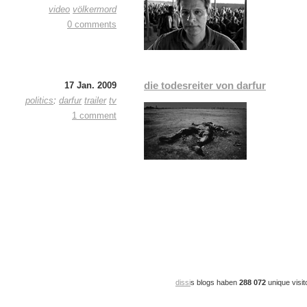
video
völkermord
0 comments
die todesreiter von darfur
17 Jan. 2009
politics
:
darfur
trailer
tv
1 comment
dissi
s blogs haben
288 072
unique visit