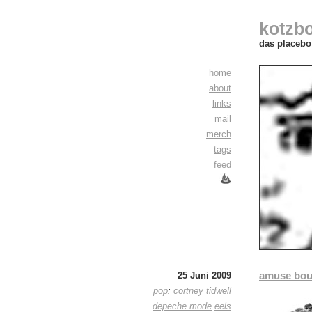
kotzb
das placebo 
home
about
links
mail
merch
tags
feed
amuse bo
25 Juni 2009
pop
:
cortney tidwell
depeche mode
eels