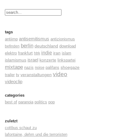
tags
antisemitismus
antiimp
antizionismus
berlin
deutschland
befinden
download
indie
elektro
frankfurt
iran
islam
htrk
israel
konzerte
islamismus
linkspartei
mixtape
shoegaze
nazis
noise
palifans
video
tv
trailer
veranstaltungen
videoclip
categories
best of
paranoia
politics
pop
zuletzt
cottbus schaut zu
lafontaine, dehm und die terroristen