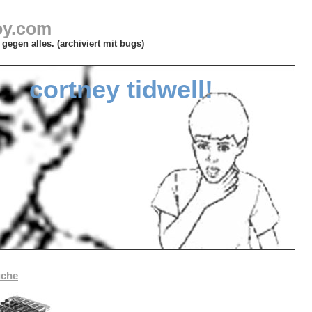
oy.com
gegen alles. (archiviert mit bugs)
cortney tidwell!
uche