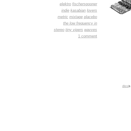
elektro
fischerspooner
indie
kasabian
lovers
metric
mixtape
placebo
the low frequency in
stereo
tiny vipers
wavves
1 comment
dissi
s