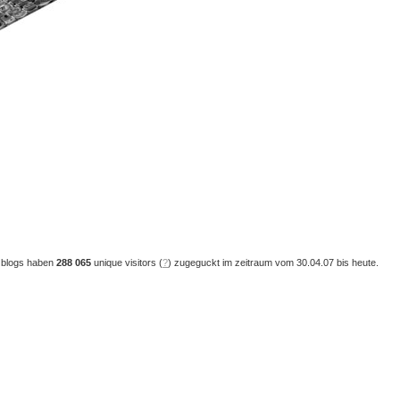
 blogs haben
288 065
unique visitors (
?
) zugeguckt im zeitraum vom 30.04.07 bis heute.