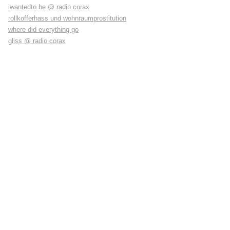
iwantedto.be @ radio corax
rollkofferhass und wohnraumprostitution
where did everything go
gliss @ radio corax