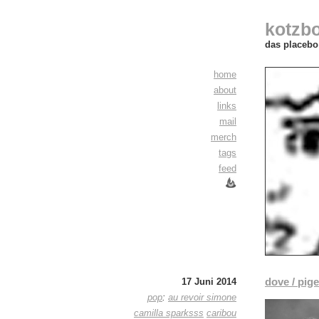
kotzb
das placebo 
home
about
links
mail
merch
tags
feed
dove / pig
17 Juni 2014
pop
:
au revoir simone
camilla sparksss
caribou