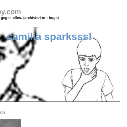
oy.com
gegen alles. (archiviert mit bugs)
camilla sparksss!
eon