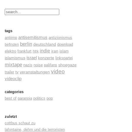
tags
antisemitismus
antiimp
antizionismus
berlin
deutschland
befinden
download
indie
elektro
frankfurt
iran
islam
htrk
israel
konzerte
islamismus
linkspartei
mixtape
shoegaze
nazis
noise
palifans
video
tv
trailer
veranstaltungen
videoclip
categories
best of
paranoia
politics
pop
zuletzt
cottbus schaut zu
lafontaine, dehm und die terroristen