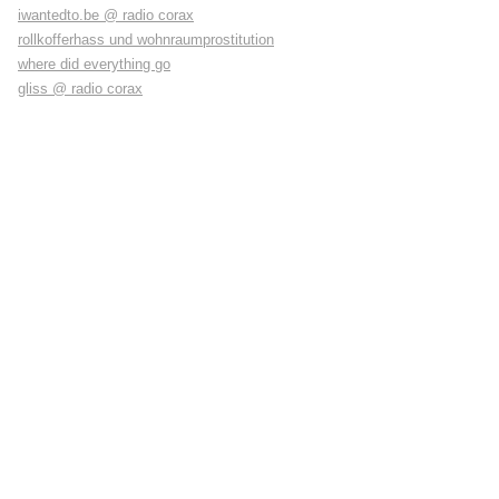
iwantedto.be @ radio corax
rollkofferhass und wohnraumprostitution
where did everything go
gliss @ radio corax