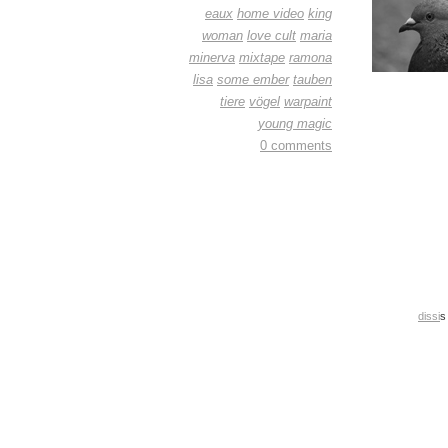
eaux
home video
king
woman
love cult
maria
minerva
mixtape
ramona
lisa
some ember
tauben
tiere
vögel
warpaint
young magic
0 comments
dissi
s