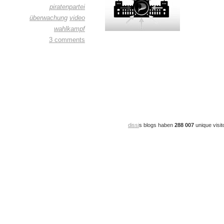
piratenpartei
überwachung
video
wahlkampf
3 comments
dissi
s blogs haben
288 007
unique visit