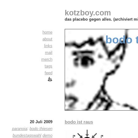
kotzboy.com
das placebo gegen alles. (archiviert m
home
bodo 
about
links
mail
merch
tags
feed
bodo ist raus
20 Juli 2009
paranoia
:
bodo thiesen
bundestagswahl
demo