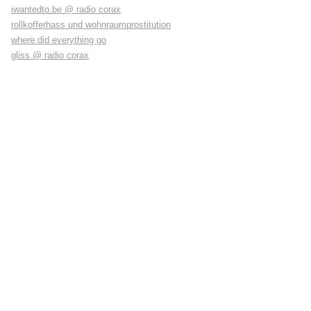
iwantedto.be @ radio corax
rollkofferhass und wohnraumprostitution
where did everything go
gliss @ radio corax