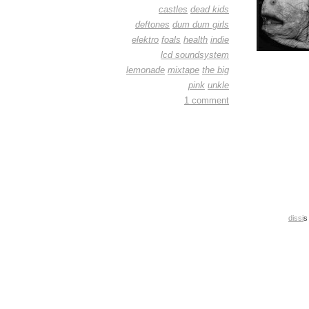
castles
dead kids
deftones
dum dum girls
elektro
foals
health
indie
lcd soundsystem
lemonade
mixtape
the big
pink
unkle
1 comment
dissi
s