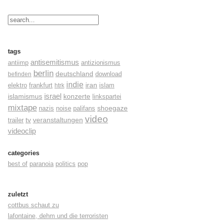
tags
antisemitismus
antiimp
antizionismus
berlin
deutschland
befinden
download
indie
elektro
frankfurt
iran
islam
htrk
israel
konzerte
islamismus
linkspartei
mixtape
shoegaze
nazis
noise
palifans
video
tv
trailer
veranstaltungen
videoclip
categories
best of
paranoia
politics
pop
zuletzt
cottbus schaut zu
lafontaine, dehm und die terroristen