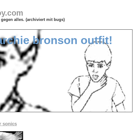
oy.com
gegen alles. (archiviert mit bugs)
archie bronson outfit!
r sonics