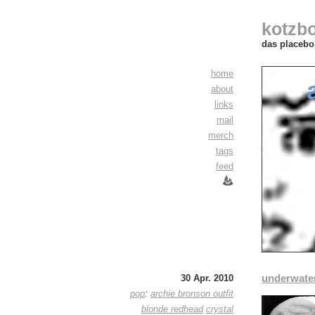
kotzb
das placebo 
home
about
links
mail
merch
tags
feed
underwate
30 Apr. 2010
pop
:
archie bronson outfit
blonde redhead
crystal