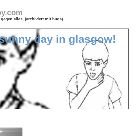
oy.com
gegen alles. (archiviert mit bugs)
 sunny day in glasgow!