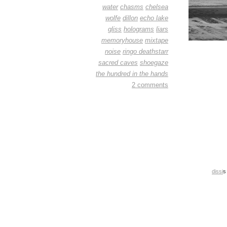
water
chasms
chelsea
wolfe
dillon
echo lake
gliss
holograms
liars
memoryhouse
mixtape
noise
ringo deathstarr
sacred caves
shoegaze
the hundred in the hands
2 comments
dissi
s