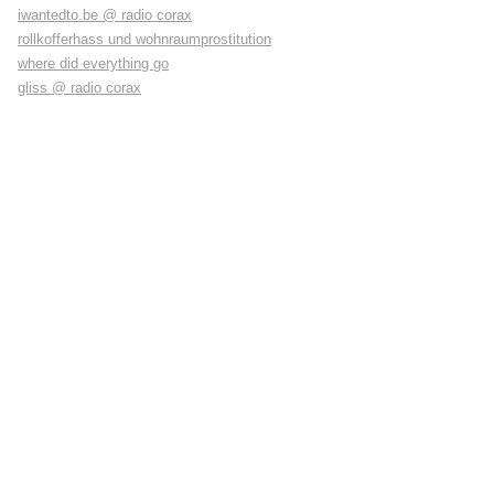
iwantedto.be @ radio corax
rollkofferhass und wohnraumprostitution
where did everything go
gliss @ radio corax