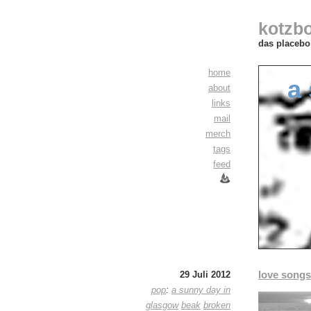
kotzb
das placebo 
home
a
about
links
mail
merch
tags
feed
love songs
29 Juli 2012
pop
:
a sunny day in
glasgow
beak
broken