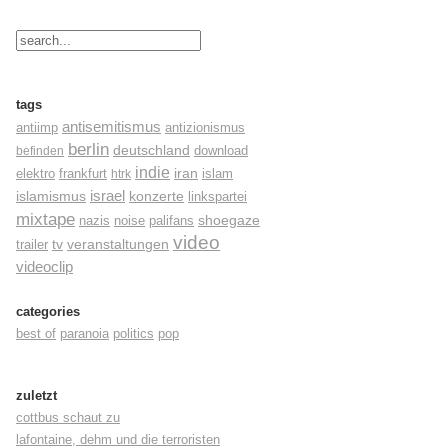
tags
antisemitismus
antiimp
antizionismus
berlin
deutschland
befinden
download
indie
elektro
frankfurt
iran
islam
htrk
israel
konzerte
islamismus
linkspartei
mixtape
shoegaze
nazis
noise
palifans
video
tv
trailer
veranstaltungen
videoclip
categories
best of
paranoia
politics
pop
zuletzt
cottbus schaut zu
lafontaine, dehm und die terroristen